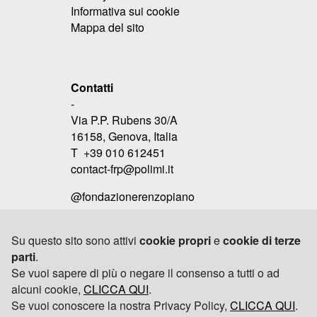
Informativa sui cookie
Mappa del sito
Contatti
-
Via P.P. Rubens 30/A
16158, Genova, Italia
T +39 010 612451
contact-frp@polimi.it
@fondazionerenzopiano
Su questo sito sono attivi
cookie propri
e
cookie di terze
parti
.
Link
Se vuoi sapere di più o negare il consenso a tutti o ad
-
alcuni cookie,
RPBW
CLICCA QUI
.
Se vuoi conoscere la nostra Privacy Policy,
CLICCA QUI
.
TOMOBIKI DESIGN