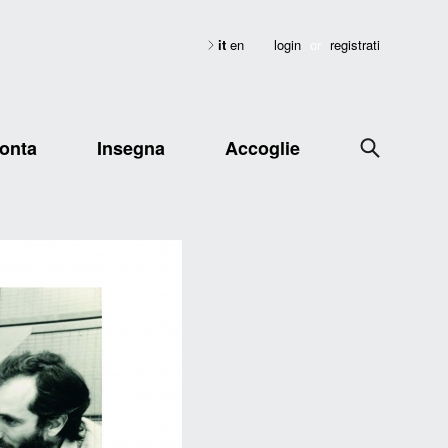
it
en
login
or
registrati
onta
Insegna
Accoglie