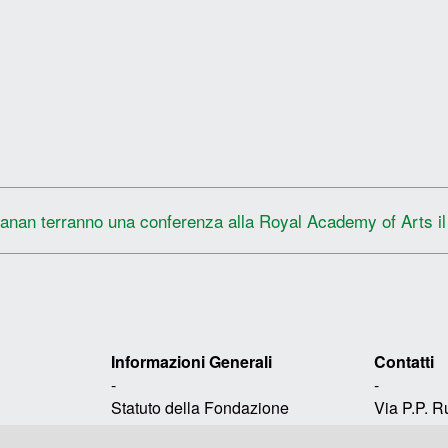
hanan terranno una conferenza alla Royal Academy of Arts i
Informazioni Generali
Contatti
-
-
Statuto della Fondazione
Via P.P. 
Avvertenze Legali
16158, Gen