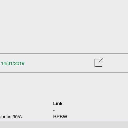
l 14/01/2019
Link
-
Rubens 30/A
RPBW
ova, Italia
TOMOBIKI DESIGN