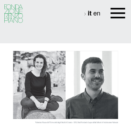
it
en