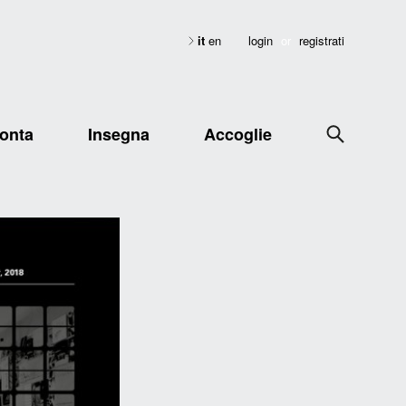
it
en
login
or
registrati
onta
Insegna
Accoglie