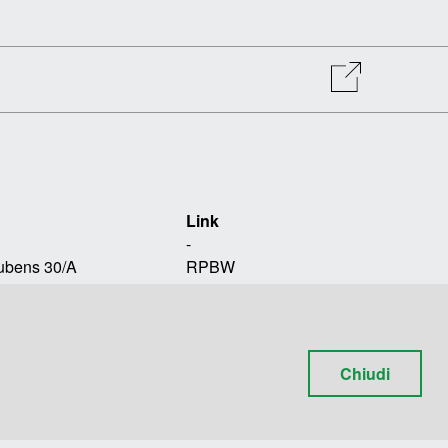
Link
-
Rubens 30/A
RPBW
ova, Italia
TOMOBIKI DESIGN
0 612451
p@polimi.it
POLITECNICO DI MILANO
Chiudi
onerenzopiano