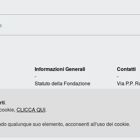
o
Informazioni Generali
Contatti
-
-
Statuto della Fondazione
Via P.P. 
Avvertenze Legali
16158, Gen
Privacy
T +39 01
rti
.
Informativa sui cookie
contact-fr
 cookie,
CLICCA QUI
.
Mappa del sito
@fondazi
do qualunque suo elemento, acconsenti all'uso dei cookie.