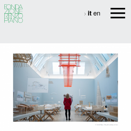
it
en