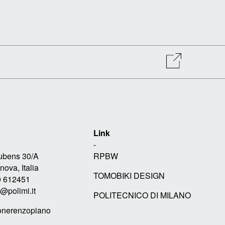
Link
-
Rubens 30/A
RPBW
ova, Italia
TOMOBIKI DESIGN
0 612451
p@polimi.it
POLITECNICO DI MILANO
onerenzopiano