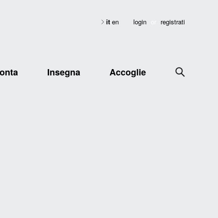
it
en
login
or
registrati
onta
Insegna
Accoglie