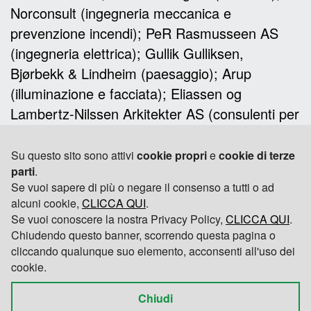
Norconsult (ingegneria meccanica e
prevenzione incendi); PeR Rasmusseen AS
(ingegneria elettrica); Gullik Gulliksen,
Bjørbekk & Lindheim (paesaggio); Arup
(illuminazione e facciata); Eliassen og
Lambertz-Nilssen Arkitekter AS (consulenti per
lo Schematic Design); Skandinaviska
Glassystem (progettista per il sistema di
Su questo sito sono attivi
cookie propri
e
cookie di terze
parti
.
copertura)
Se vuoi sapere di più o negare il consenso a tutti o ad
alcuni cookie,
CLICCA QUI
.
Se vuoi conoscere la nostra Privacy Policy,
CLICCA QUI
.
Chiudendo questo banner, scorrendo questa pagina o
cliccando qualunque suo elemento, acconsenti all'uso dei
cookie.
Chiudi