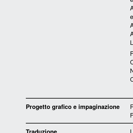
A
A
A
L
F
C
N
C
Progetto grafico e impaginazione
R
Traduzione
L